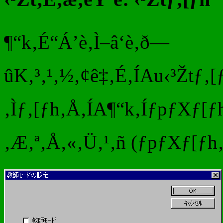
¶“k‚É“Á’è‚Ì–â‘è‚ð—
ûK‚³‚¹‚½‚¢ê‡‚É‚ÍAu‹³Žtƒ‚
‚Ìƒ‚[ƒh‚Å‚ÍA¶“k‚ÍƒpƒXƒ[
‚Æ‚ª‚Å‚«‚Ü‚¹‚ñ (ƒpƒXƒ[ƒh‚