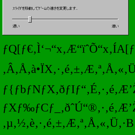
ƒQ[ƒ€‚Ì‘¬“x‚Æ“ïˆÕ“x‚ÍA[
‚Â‚Å‚à•ÏX‚·‚é‚±‚Æ‚ª‚Å‚«‚Ü
ƒ{ƒbƒNƒX‚ðƒIƒ“‚É‚·‚é‚Æ’Ž‚Ì
ƒXƒ‰ƒCƒ_‚ðˆÚ“®‚·‚é‚Æ’Ž‚
‚µ‚½‚è‚·‚é‚±‚Æ‚ª‚Å‚«‚Ü‚·