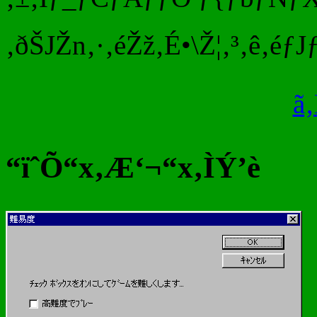
‚ðŠJŽn‚·‚éŽž‚É•\Ž¦‚³‚ê‚éƒJƒ
ã
“ïˆÕ“x‚Æ‘¬“x‚ÌÝ’è