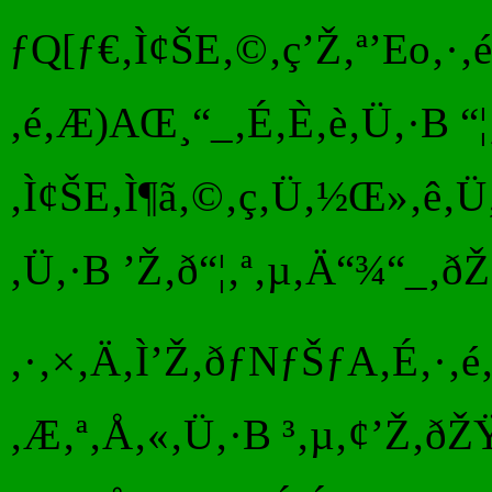
ƒQ[ƒ€‚Ì¢ŠE‚©‚ç’Ž‚ª’Eo‚
‚é‚Æ)AŒ¸“_‚É‚È‚è‚Ü‚·B “¦
‚Ì¢ŠE‚Ì¶ã‚©‚ç‚Ü‚½Œ»‚ê‚Ü‚
‚Ü‚·B ’Ž‚ð“¦‚ª‚µ‚Ä“¾“_‚ðŽ
‚·‚×‚Ä‚Ì’Ž‚ðƒNƒŠƒA‚É‚·‚é
‚Æ‚ª‚Å‚«‚Ü‚·B ³‚µ‚¢’Ž‚ðŽ