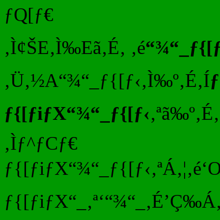
ƒQ[ƒ€
‚Ì¢ŠE‚Ì‰Eã‚É‚ ‚é
“¾“_ƒ{[
‚Ü‚½A“¾“_ƒ{[ƒ‹‚Ì‰º‚É‚Í
ƒ{[ƒiƒX“¾“_ƒ{[ƒ‹
‚ªã‰º‚É
‚Ìƒ^ƒCƒ€
ƒ{[ƒiƒX“¾“_ƒ{[ƒ‹‚ªÁ‚¦‚é‘
ƒ{[ƒiƒX“_‚ª‘“¾“_‚É’Ç‰Á‚