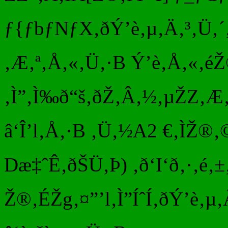
ƒ{ƒbƒNƒX‚ðÝ’è‚µ‚Ä‚³‚Ü‚
‚Æ‚ª‚Å‚«‚Ü‚·B Ý’è‚Å‚«‚é
‚Ì”‚Ì‰ð“š‚ðŽ‚Â‚½‚µŽZ‚Æ
â‘Î’l‚Å‚·B ‚Ü‚½A2 €‚ÌŽ®
Dæ‡ˆÊ‚ðŠÜ‚Þ) ‚ð‘I‘ð‚·‚é‚
Ž®‚ÉŽg‚¤”’l‚Ì”ÍˆÍ‚ðÝ’è‚µ‚