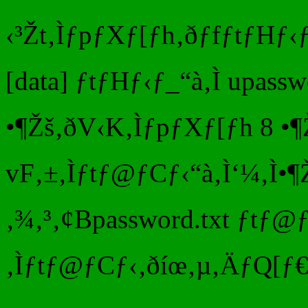
‹³Žt‚ÌƒpƒXƒ[ƒh‚ðƒfƒtƒHƒ‹ƒ
[data] ƒtƒHƒ‹ƒ_“à‚Ì upasswo
•¶Žš‚ðV‹K‚ÌƒpƒXƒ[ƒh 8 •
vF‚±‚Ìƒtƒ@ƒCƒ‹“à‚Ì‘¼‚Ì•¶Ž
‚¾‚³‚¢Bpassword.txt ƒtƒ@ƒC
‚Ìƒtƒ@ƒCƒ‹‚ðíœ‚µ‚ÄƒQ[ƒ€