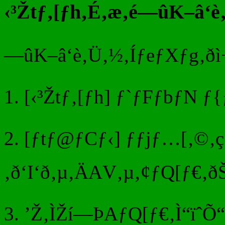
‹³Žtƒ‚[ƒh‚É‚æ‚é—ûK–â‘è
—ûK–â‘è‚Ü‚½‚ÍƒeƒXƒg‚ðì¬
1. [‹³Žtƒ‚[ƒh] ƒ`ƒFƒbƒN 
2. [ƒtƒ@ƒCƒ‹] ƒƒjƒ…[‚©‚
‚ð‘I‘ð‚µ‚ÄAV‚µ‚¢ƒQ[ƒ€‚ð
3. ’Ž‚ÌŽí—ÞAƒQ[ƒ€‚Ì“ïˆÕ“