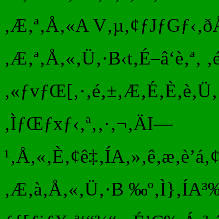
‚Æ‚ª‚Å‚«A V‚µ‚¢ƒJƒGƒ‹‚ðÅ
‚Æ‚ª‚Å‚«‚Ü‚·B‹t‚É–â‘è‚ª‚ ‚
‚«ƒvƒŒ[‚·‚é‚±‚Æ‚É‚È‚è‚Ü‚·
‚ÌƒŒƒxƒ‹‚ª‚‚·‚¬‚ÄI—
¹‚Å‚«‚È‚¢ê‡‚ÍA‚»‚ê‚æ‚è’
‚Æ‚à‚Å‚«‚Ü‚·B ‰º‚Ì}‚ÍA