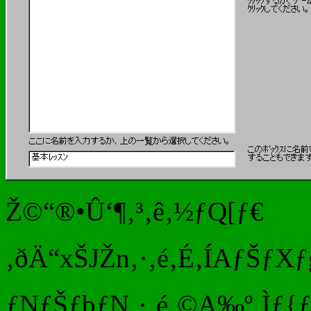
Ž©“®•Û‘¶‚³‚ê‚½ƒQ[ƒ€
‚ðÄ“xŠJŽn‚·‚é‚É‚ÍAƒŠƒX
ƒNƒŠƒbƒN‚·‚é‚©A‰º‚Ìƒ{