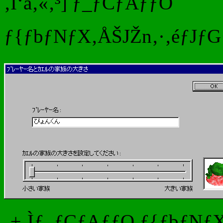
‚Ì‘å‚«‚³] ƒ_ƒCƒAƒƒO
ƒ{ƒbƒNƒX‚ÅŠJŽn‚·‚éƒJƒGƒ‹‚
‚±‚Ìƒ_ƒCƒAƒƒO ƒ{ƒbƒNƒX