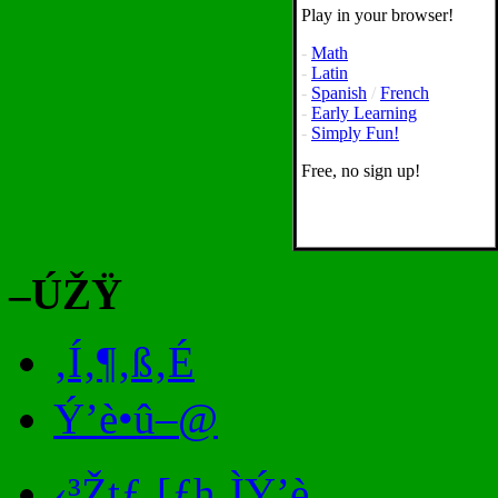
Play in your browser!
-
Math
-
Latin
-
Spanish
/
French
-
Early Learning
-
Simply Fun!
Free, no sign up!
–ÚŽŸ
‚Í‚¶‚ß‚É
Ý’è•û–@
‹³Žtƒ‚[ƒh‚ÌÝ’è