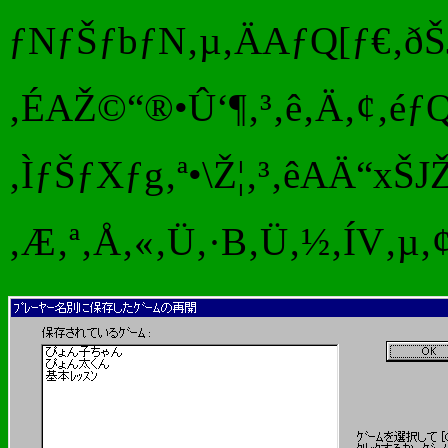
ƒNƒŠƒbƒN‚µ‚ÄAƒQ[ƒ€‚ðŠJ
‚ÉAŽ©“®•Û‘¶‚³‚ê‚Ä‚¢‚éƒQ
‚ÌƒŠƒXƒg‚ª•\Ž¦‚³‚êAÄ“xŠJ
‚Æ‚ª‚Å‚«‚Ü‚·B‚Ü‚½‚ÍV‚µ‚