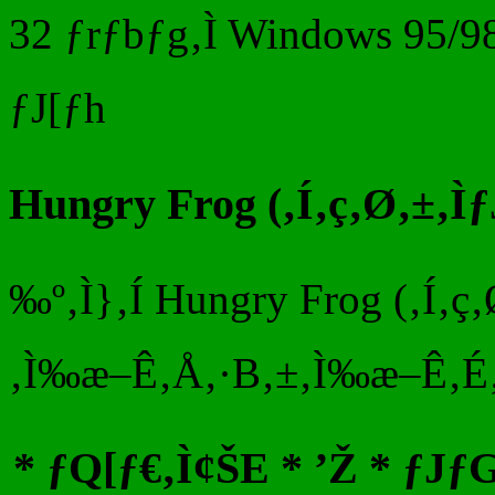
32 ƒrƒbƒg‚Ì Windows 95
ƒJ[ƒh
Hungry Frog (‚Í‚ç‚Ø‚±‚Ìƒ
‰º‚Ì}‚Í Hungry Frog (‚Í‚ç
‚Ì‰æ–Ê‚Å‚·B‚±‚Ì‰æ–Ê‚É‚Íˆ
* ƒQ[ƒ€‚Ì¢ŠE * ’Ž * ƒJƒG