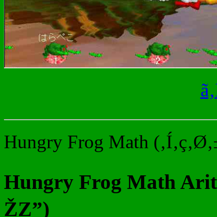
ã
Hungry Frog Math (‚Í‚ç‚Ø‚±
Hungry Frog Math Arith
ŽZ”)