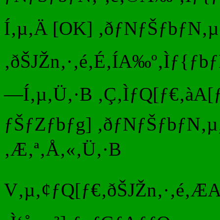
Í‚µ‚Ä [OK] ‚ðƒNƒŠƒbƒN‚µ‚Ü
‚ðŠJŽn‚·‚é‚É‚ÍA‰º‚Ìƒ{ƒb
—Í‚µ‚Ü‚·B ‚Ç‚ÌƒQ[ƒ€‚àA[
ƒŠƒZƒbƒg] ‚ðƒNƒŠƒbƒN‚µ‚
‚Æ‚ª‚Å‚«‚Ü‚·B
V‚µ‚¢ƒQ[ƒ€‚ðŠJŽn‚·‚é‚Æ