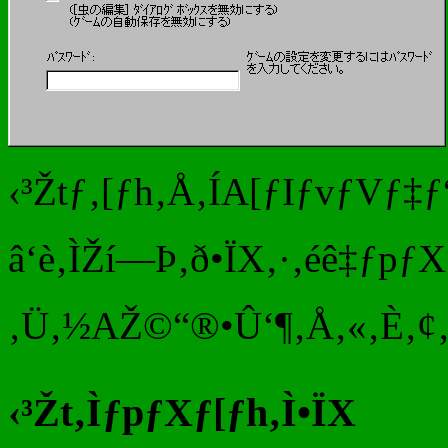
‹³Žtƒ‚[ƒh‚Å‚ÍA[ƒIƒvƒVƒ‡ƒ“
â‘è‚ÌŽí—Þ‚ð•ÏX‚·‚éê‡ƒpƒX
‚Ü‚½AŽ©“®•Û‘¶‚Å‚«‚È‚¢‚½‚ß
‹³Žt‚ÌƒpƒXƒ[ƒh‚Ì•ÏX