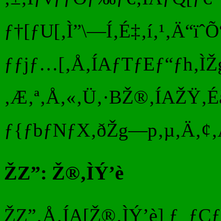
ƒ†[ƒU[‚Ì”\—Í‚É‡‚í‚¹‚Ä“ïˆ
ƒƒjƒ…[‚Å‚ÍAƒTƒEƒ“ƒh‚ÌŽ
‚Æ‚ª‚Å‚«‚Ü‚·BŽ®‚ÍAŽŸ‚É
ƒ{ƒbƒNƒX‚ðŽg—p‚µ‚Ä‚¢‚Â‚Å
ŽZ”: Ž®‚ÌÝ’è
ŽZ”‚Å‚ÍA[Ž®‚ÌÝ’è] ƒ_ƒC