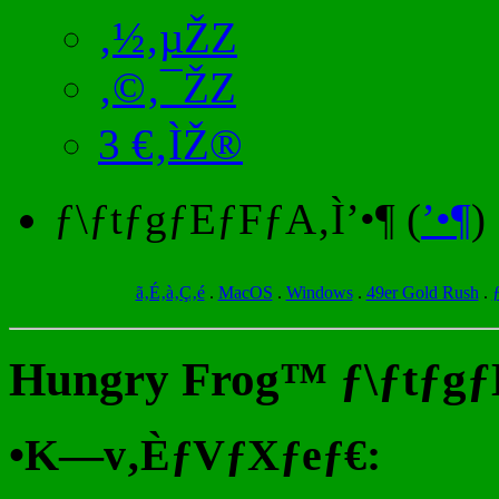
‚½‚µŽZ
‚©‚¯ŽZ
3 €‚ÌŽ®
ƒ\ƒtƒgƒEƒFƒA‚Ì’•¶ (
’•¶
)
ã‚É‚à‚Ç‚é
.
MacOS
.
Windows
.
49er Gold Rush
.
Hungry Frog™ ƒ\ƒtƒgƒ
•K—v‚ÈƒVƒXƒeƒ€: