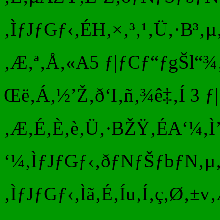
‚ÌƒJƒGƒ‹‚ÉH‚×‚³‚¹‚Ü‚·B³‚µ
‚Æ‚ª‚Å‚«A5 ƒ|ƒCƒ“ƒgŠl“¾
Œë‚Á‚½’Ž‚ð‘I‚ñ‚¾ê‡‚Í 3 
‚Æ‚É‚È‚è‚Ü‚·BŽŸ‚ÉA‘¼‚Ì’
‘¼‚ÌƒJƒGƒ‹‚ðƒNƒŠƒbƒN‚µ‚Ä
‚ÌƒJƒGƒ‹‚Ìã‚É‚Íu‚Í‚ç‚Ø‚±