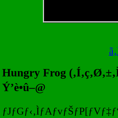
ã
Hungry Frog (‚Í‚ç‚Ø‚±
Ý’è•û–@
ƒJƒGƒ‹‚ÌƒAƒvƒŠƒP[ƒVƒ‡