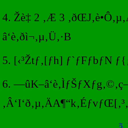
4. Žè‡ 2 ‚Æ 3 ‚ðŒJ‚è•Ô‚µ
â‘è‚ðì¬‚µ‚Ü‚·B
5. [‹³Žtƒ‚[ƒh] ƒ`ƒFƒbƒN 
6. —ûK–â‘è‚ÌƒŠƒXƒg‚©‚ç–
‚Â‘I‘ð‚µ‚ÄA¶“k‚ÉƒvƒŒ[‚³‚
ã