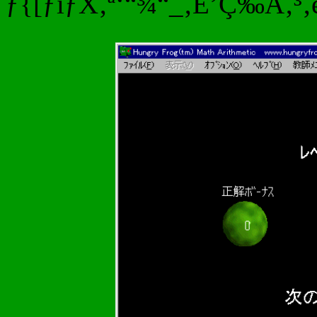
ƒ{[ƒiƒX‚ª‘“¾“_‚É’Ç‰Á‚³