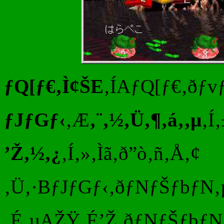
ƒQ[ƒ€‚Ì¢ŠE
‚ÍAƒQ[ƒ€‚ðƒ
ƒJƒGƒ‹
‚Æ
‚¨‚½‚Ü‚¶‚á‚­‚µ
‚Í
’Ž‚½‚¿
‚Í‚»‚Ìã‚ð”ò‚ñ‚Å‚¢
‚Ü‚·BƒJƒGƒ‹‚ðƒNƒŠƒbƒN‚
‚É‚µAŽŸ‚É’Ž‚ðƒNƒŠƒbƒN‚