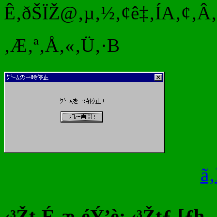
Ê‚ðŠÏŽ@‚µ‚½‚¢ê‡‚ÍA‚¢‚Â‚
‚Æ‚ª‚Å‚«‚Ü‚·B
ã
‹³Žt‚É‚æ‚éÝ’è: ‹³Žtƒ‚[ƒh