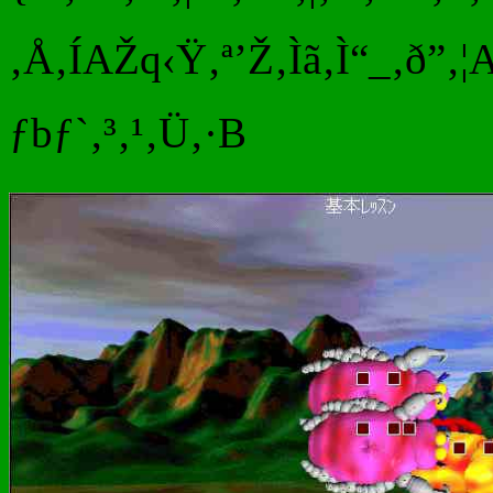
‚Å‚ÍAŽq‹Ÿ‚ª’Ž‚Ìã‚Ì“_‚ð”‚¦
ƒbƒ`‚³‚¹‚Ü‚·B