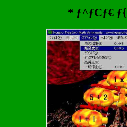
* ƒ^ƒCƒ€ ƒ{