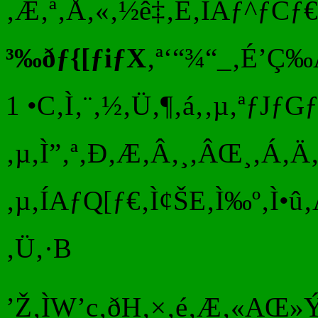
‚Æ‚ª‚Å‚«‚½ê‡‚É‚ÍAƒ^ƒCƒ
³‰ðƒ{[ƒiƒX
‚ª‘“¾“_‚É’Ç‰
1 •C‚Ì‚¨‚½‚Ü‚¶‚á‚­‚µ‚ªƒJƒGƒ
‚µ‚Ì”‚ª‚Ð‚Æ‚Â‚¸‚ÂŒ¸‚Á‚Ä‚¢
‚µ‚ÍAƒQ[ƒ€‚Ì¢ŠE‚Ì‰º‚Ì
‚Ü‚·B
’Ž‚ÌW’c‚ðH‚×‚é‚Æ‚«AŒ»Ý