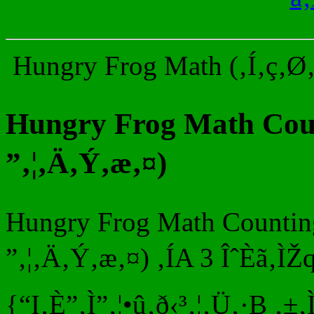
Hungry Frog Math (‚Í‚ç‚Ø‚
Hungry Frog Math Coun
”‚¦‚Ä‚Ý‚æ‚¤)
Hungry Frog Math Counting
”‚¦‚Ä‚Ý‚æ‚¤) ‚ÍA 3 ÎˆÈã‚Ì
{“I‚È”‚Ì”‚¦•û‚ð‹³‚¦‚Ü‚·B ‚±