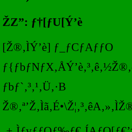
ŽZ”: ƒ†[ƒU[Ý’è
[Ž®‚ÌÝ’è] ƒ_ƒCƒAƒƒO
ƒ{ƒbƒNƒX‚ÅÝ’è‚³‚ê‚½Ž®‚ð
ƒbƒ`‚³‚¹‚Ü‚·B
Ž®‚ª’Ž‚Ìã‚É•\Ž¦‚³‚êA‚»‚ÌŽ®
‚±‚ÌƒvƒƒOƒ‰ƒ€‚ÍAƒQ[ƒ€’