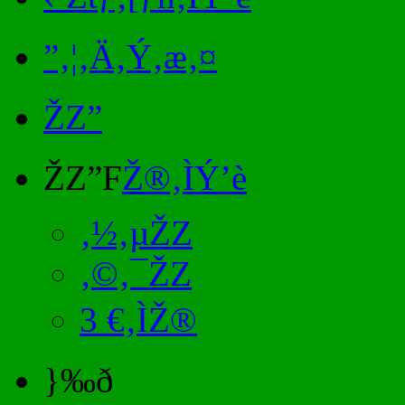
”‚¦‚Ä‚Ý‚æ‚¤
ŽZ”
ŽZ”F
Ž®‚ÌÝ’è
‚½‚µŽZ
‚©‚¯ŽZ
3 €‚ÌŽ®
}‰ð